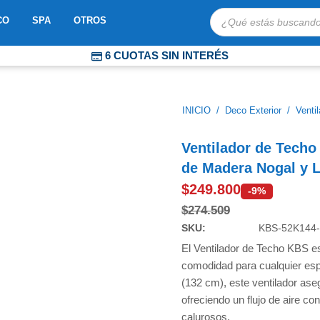
Búsqueda
OBOTS
ABRIR MOSAICO
ABRIR SPA
ABRIR OTROS
CO
SPA
OTROS
de
productos
6 CUOTAS SIN INTERÉS
COMPRA PROTEGIDA
ENVÍOS EXPRESS A TODO CHILE
INICIO
/
Deco Exterior
/
Venti
Ventilador de Techo
de Madera Nogal y 
$
249.800
-9%
$
274.509
SKU:
KBS-52K144
El Ventilador de Techo KBS es 
comodidad para cualquier espa
(132 cm), este ventilador ase
ofreciendo un flujo de aire c
calurosos.