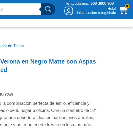
Te ayudamos:
600 3000 900
CA
0
¡Hola!
Inicia sesión o regístrate
lador de Techo
 Verona en Negro Matte con Aspas
Led
-BLCWL
la combinación perfecta de estilo, eficiencia y
cio de tu hogar u oficina. Con un diámetro de 52″
gura una cobertura ideal en habitaciones amplias,
onstante y así mantenerte fresco en los días más