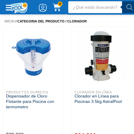
Ir
Búsqueda
CARRITO
0
de
al
productos
contenido
INICIO
/ CATEGORIA DEL PRODUCTO / CLORADOR
PRODUCTOS QUIMICOS
CLORADOR EN LÍNEA
Dispensador de Cloro
Clorador en Línea para
Flotante para Piscina con
Piscinas 3.5kg AstralPool
termometro