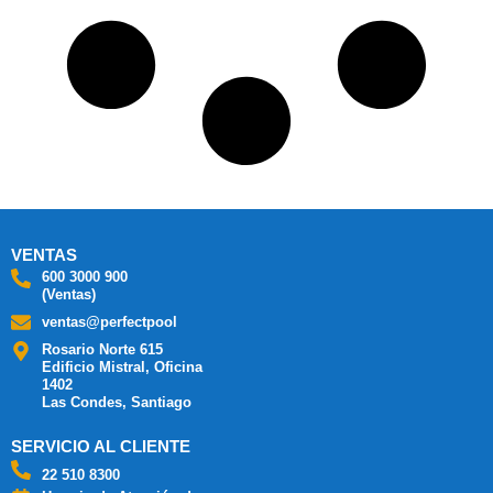
VENTAS
600 3000 900
(Ventas)
ventas@perfectpool
Rosario Norte 615
Edificio Mistral, Oficina
1402
Las Condes, Santiago
SERVICIO AL CLIENTE
22 510 8300