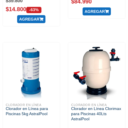
$
39.800
$
84.990
$
14.800
-63%
AGREGAR
AGREGAR
CLORADOR EN LÍNEA
CLORADOR EN LÍNEA
Clorador en Línea para
Clorador en Línea Clorimax
Piscinas 5kg AstralPool
para Piscinas 40Lts
AstralPool