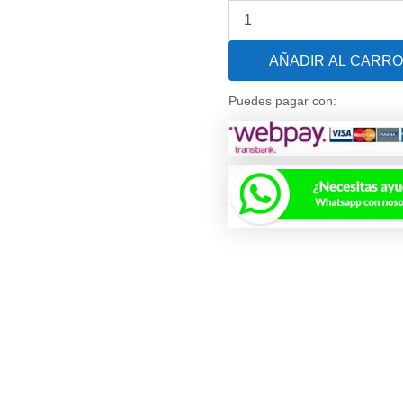
Mosaico
para
Piscina
AÑADIR AL CARRO
Niebla
Gris
Claro
Puedes pagar con:
Togama
AstralPool
-
Precio
por
M2
cantidad