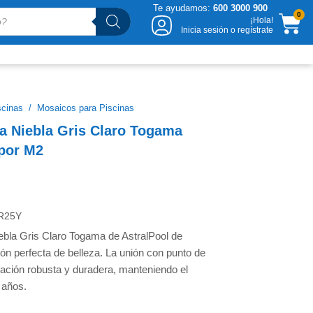
Te ayudamos:
600 3000 900
CA
0
¡Hola!
Inicia sesión o regístrate
scinas
/
Mosaicos para Piscinas
a Niebla Gris Claro Togama
 por M2
R25Y
ebla Gris Claro Togama de AstralPool de
ión perfecta de belleza. La unión con punto de
lación robusta y duradera, manteniendo el
 años.