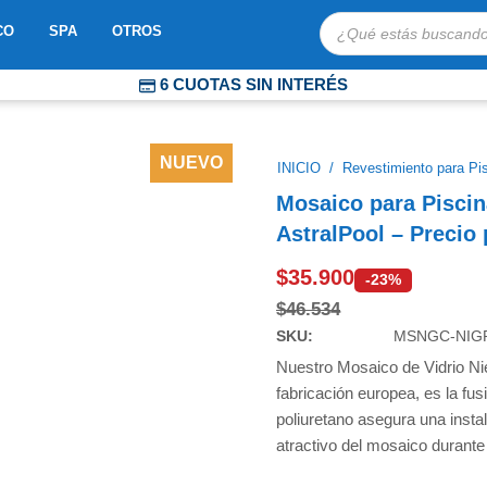
Búsqueda
OBOTS
ABRIR MOSAICO
ABRIR SPA
ABRIR OTROS
CO
SPA
OTROS
de
productos
6 CUOTAS SIN INTERÉS
COMPRA PROTEGIDA
ENVÍOS EXPRESS A TODO CHILE
NUEVO
INICIO
/
Revestimiento para Pi
Mosaico para Piscin
AstralPool – Precio
$
35.900
-23%
$
46.534
SKU:
MSNGC-NIG
Nuestro Mosaico de Vidrio Ni
fabricación europea, es la fus
poliuretano asegura una insta
atractivo del mosaico durante