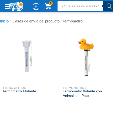
Ir
Búsqueda
CARRITO
0
de
al
productos
contenido
Inicio
/ Clases de envío del producto / Termometro
TERMOMETROS
TERMOMETROS
Termómetro Flotante
Termómetro flotante con
Animalito – Pato