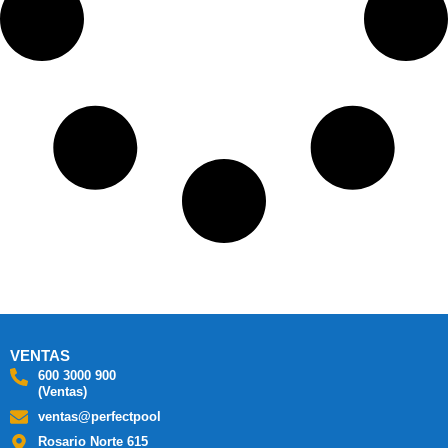
VENTAS
600 3000 900
(Ventas)
ventas@perfectpool
Rosario Norte 615