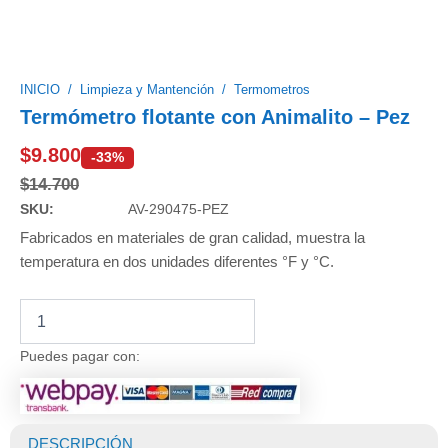
INICIO
/
Limpieza y Mantención
/
Termometros
Termómetro flotante con Animalito – Pez
$
9.800
-33%
$
14.700
SKU:
AV-290475-PEZ
Fabricados en materiales de gran calidad, muestra la
temperatura en dos unidades diferentes °F y °C.
Termómetro
flotante
con
Puedes pagar con:
Animalito
-
Pez
cantidad
DESCRIPCIÓN