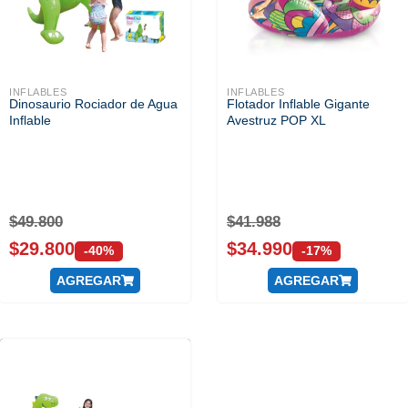
INFLABLES
INFLABLES
Dinosaurio Rociador de Agua
Flotador Inflable Gigante
Inflable
Avestruz POP XL
$
49.800
$
41.988
$
29.800
$
34.990
-40%
-17%
AGREGAR
AGREGAR