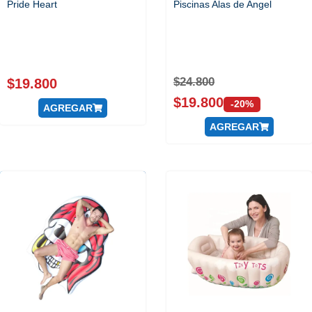
Pride Heart
Piscinas Alas de Angel
$
24.800
$
19.800
$
19.800
-20%
AGREGAR
AGREGAR