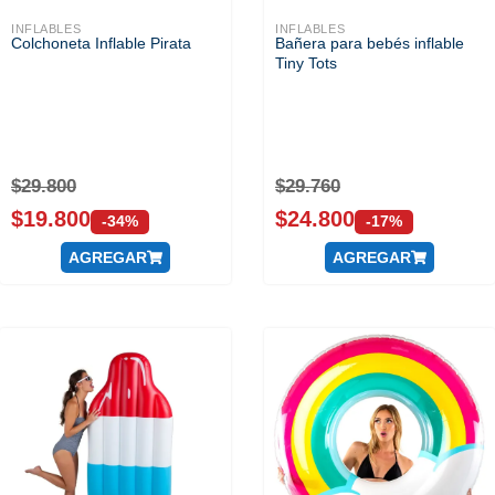
INFLABLES
INFLABLES
Colchoneta Inflable Pirata
Bañera para bebés inflable
Tiny Tots
$
29.800
$
29.760
$
19.800
$
24.800
-34%
-17%
AGREGAR
AGREGAR