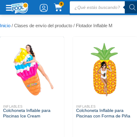
Ir
Búsqueda
CARRITO
0
de
al
productos
contenido
Inicio
/ Clases de envío del producto / Flotador Inflable M
INFLABLES
INFLABLES
Colchoneta Inflable para
Colchoneta Inflable para
Piscinas Ice Cream
Piscinas con Forma de Piña