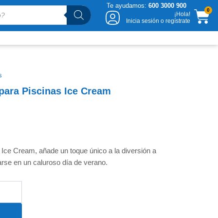
Te ayudamos:
600 3000 900
CA
0
¡Hola!
Inicia sesión o regístrate
s
 para Piscinas Ice Cream
Ice Cream, añade un toque único a la diversión a
jarse en un caluroso día de verano.