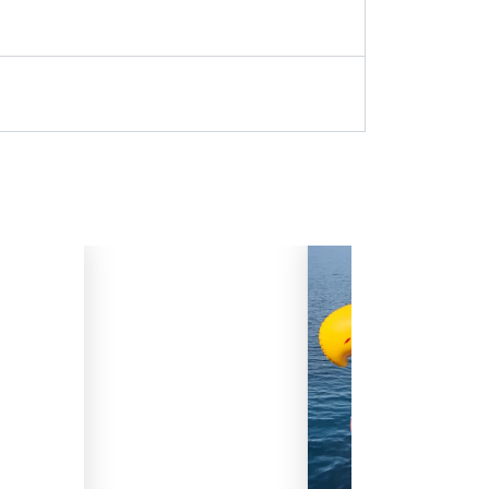
INFLABLES
Flotador Inflable para 
$
199.800
$
198.000
-1%