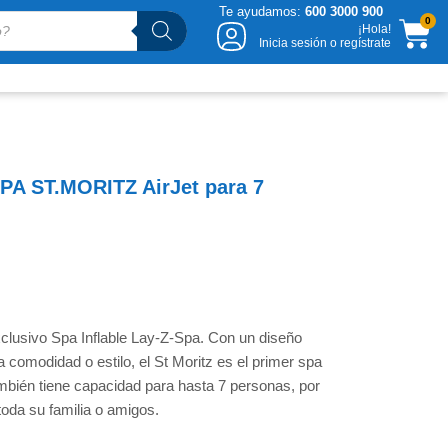
Te ayudamos:
600 3000 900
CA
0
¡Hola!
Inicia sesión o regístrate
SPA ST.MORITZ AirJet para 7
xclusivo Spa Inflable Lay-Z-Spa. Con un diseño
 comodidad o estilo, el St Moritz es el primer spa
También tiene capacidad para hasta 7 personas, por
 toda su familia o amigos.