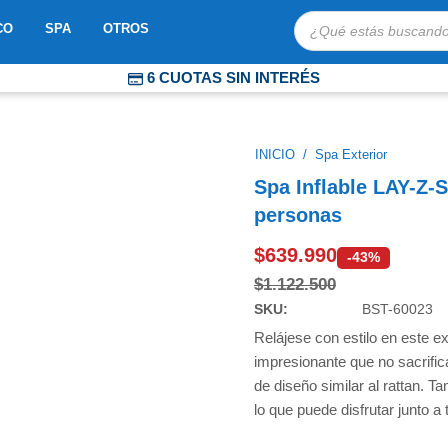
Búsqueda
OBOTS
ABRIR MOSAICO
ABRIR SPA
ABRIR OTROS
CO
SPA
OTROS
de
productos
6 CUOTAS SIN INTERÉS
COMPRA PROTEGIDA
ENVÍOS EXPRESS A TODO CHILE
INICIO
/
Spa Exterior
Spa Inflable LAY-Z-
personas
$
639.990
-43%
$
1.122.500
SKU:
BST-60023
Relájese con estilo en este e
impresionante que no sacrifica
de diseño similar al rattan. 
lo que puede disfrutar junto a