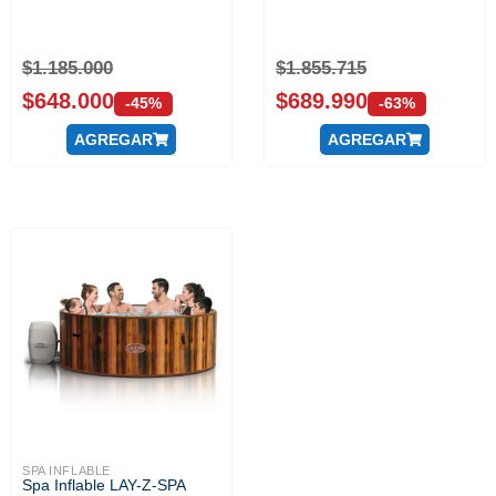
$
1.185.000
$
1.855.715
$
648.000
$
689.990
-45%
-63%
AGREGAR
AGREGAR
SPA INFLABLE
Spa Inflable LAY-Z-SPA