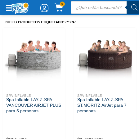
Ir
Búsqueda
CARRITO
0
de
al
productos
contenido
INICIO
/ PRODUCTOS ETIQUETADOS “SPA”
SPA INFLABLE
SPA INFLABLE
Spa Inflable LAY-Z-SPA
Spa Inflable LAY-Z-SPA
VANCOUVER AIRJET PLUS
ST.MORITZ AirJet para 7
para 5 personas
personas