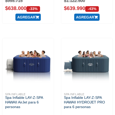
$
955.715
$
1.122.500
$
638.000
$
639.990
-33%
-43%
AGREGAR
AGREGAR
SPA INFLABLE
SPA INFLABLE
Spa Inflable LAY-Z-SPA
Spa Inflable LAY-Z-SPA
HAWAII AirJet para 6
HAWAII HYDROJET PRO
personas
para 6 personas