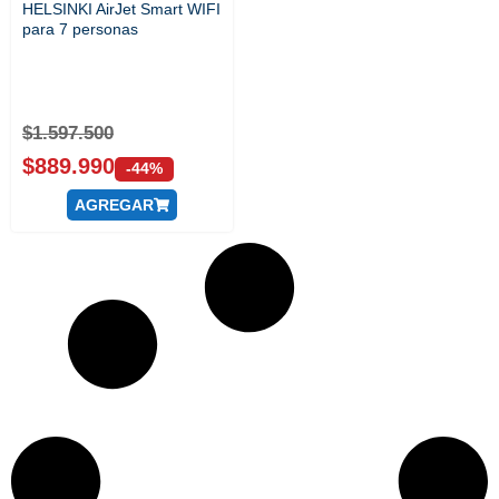
HELSINKI AirJet Smart WIFI
para 7 personas
$
1.597.500
$
889.990
-44%
AGREGAR