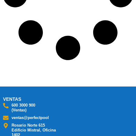
VENTAS
600 3000 900
(Ventas)
ventas@perfectpool
Rosario Norte 615
Edificio Mistral, Oficina
1402