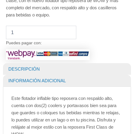
clase, con el nuevo flotador tipo reposera de WOW y mas
completo del mercado, con respaldo alto y dos casilleros
para bebidas o equipo.
Flotador
Inflable
First
Puedes pagar con:
Class
para
Piscinas
o
DESCRIPCIÓN
Lagos
cantidad
INFORMACIÓN ADICIONAL
Este flotador inflable tipo reposera con respaldo alto,
cuenta con dos(2) coolers y portavasos bien sea para
que guardes o coloques tus bebidas mientras te relajas,
lo puedes utilizar en un lago o en tu piscina. Disfruta y
relájate al mejor estilo con la reposera First Class de