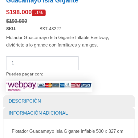
Guacamayo Isla Gigante
$
198.000
-1%
$
199.800
SKU:
BST-43227
Flotador Guacamayo Isla Gigante Inflable Bestway,
diviértete a lo grande con familiares y amigos.
Flotador
Inflable
para
Puedes pagar con:
Piscinas
Guacamayo
Isla
Gigante
DESCRIPCIÓN
cantidad
INFORMACIÓN ADICIONAL
Flotador Guacamayo Isla Gigante Inflable 500 x 327 cm