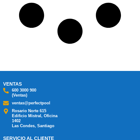
VENTAS
600 3000 900
(Ventas)
ventas@perfectpool
Rosario Norte 615
Edificio Mistral, Oficina
1402
Las Condes, Santiago
SERVICIO AL CLIENTE