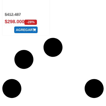
$
412.487
$
298.000
-28%
AGREGAR