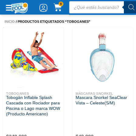
Ir
Búsqueda
CARRITO
0
de
al
productos
contenido
INICIO
/ PRODUCTOS ETIQUETADOS “TOBOGANES”
TOBOGANES
MÁSCARAS SNORKEL
Tobogán Inflable Splash
Mascara Snorkel SeaClear
Cascada con Rociador para
Vista – Celeste(S/M)
Piscina o Lago marca WOW
(Producto Americano)