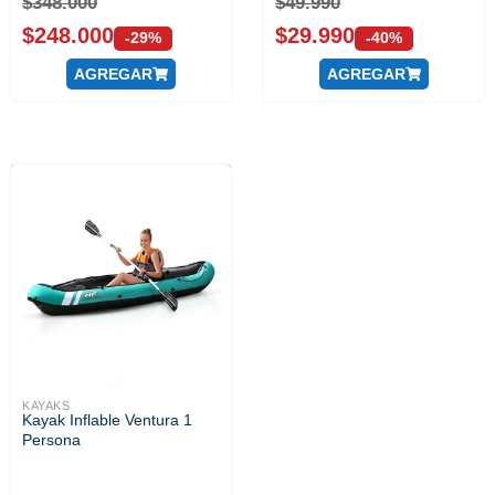
$
348.000
$
49.990
$
248.000
$
29.990
-29%
-40%
AGREGAR
AGREGAR
KAYAKS
Kayak Inflable Ventura 1
Persona