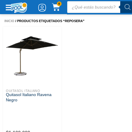
Ir
Búsqueda
CARRITO
0
de
al
productos
contenido
INICIO
/ PRODUCTOS ETIQUETADOS “REPOSERA”
QUITASOL ITALIANO
Quitasol Italiano Ravena
Negro