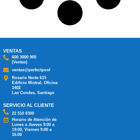
VENTAS
600 3000 900
(Ventas)
ventas@perfectpool
Rosario Norte 615
Edificio Mistral, Oficina
1402
Las Condes, Santiago
SERVICIO AL CLIENTE
22 510 8300
Horario de Atención de
Lunes a Jueves 9:00 a
19:00, Viernes 9:00 a
16:00