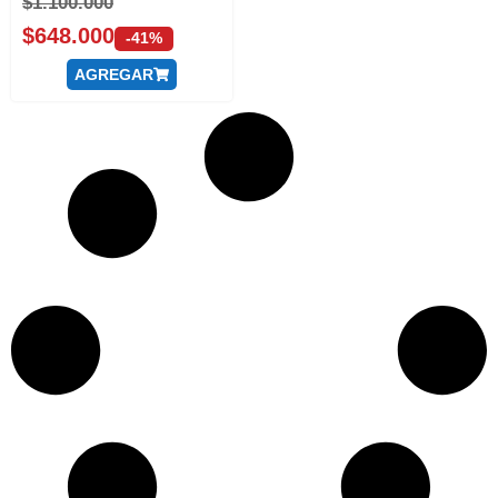
$
1.100.000
$
648.000
-41%
AGREGAR