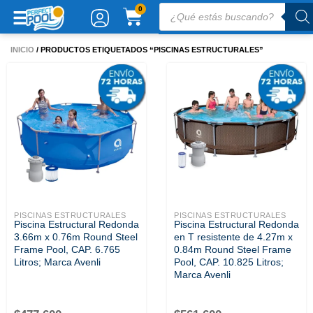
Ir
Búsqueda
CARRITO
0
de
al
productos
contenido
INICIO
/ PRODUCTOS ETIQUETADOS “PISCINAS ESTRUCTURALES”
PISCINAS ESTRUCTURALES
PISCINAS ESTRUCTURALES
Piscina Estructural Redonda
Piscina Estructural Redonda
3.66m x 0.76m Round Steel
en T resistente de 4.27m x
Frame Pool, CAP. 6.765
0.84m Round Steel Frame
Litros; Marca Avenli
Pool, CAP. 10.825 Litros;
Marca Avenli