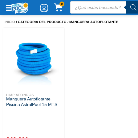
Ir
Búsqueda
CARRITO
0
de
al
productos
contenido
INICIO
/ CATEGORIA DEL PRODUCTO / MANGUERA AUTOFLOTANTE
LIMPIAFONDOS
Manguera Autoflotante
Piscina AstralPool 15 MTS