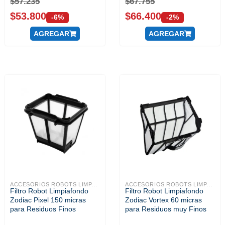
$
57.235
$
67.755
$
53.800
$
66.400
-6%
-2%
AGREGAR
AGREGAR
ACCESORIOS ROBOTS LIMP...
ACCESORIOS ROBOTS LIMP...
Filtro Robot Limpiafondo
Filtro Robot Limpiafondo
Zodiac Pixel 150 micras
Zodiac Vortex 60 micras
para Residuos Finos
para Residuos muy Finos