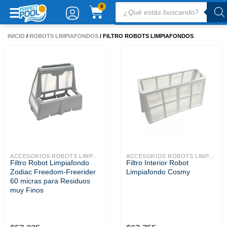
Ir
Búsqueda
CARRITO
0
de
al
productos
contenido
INICIO
/
ROBOTS LIMPIAFONDOS
/ FILTRO ROBOTS LIMPIAFONDOS
ACCESORIOS ROBOTS LIMP...
ACCESORIOS ROBOTS LIMP...
Filtro Robot Limpiafondo
Filtro Interior Robot
Zodiac Freedom-Freerider
Limpiafondo Cosmy
60 micras para Residuos
muy Finos