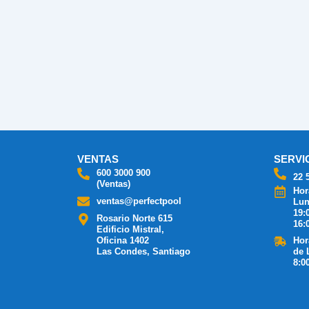
VENTAS
SERVI
600 3000 900
22 
(Ventas)
Hor
ventas@perfectpool
Lun
19:
Rosario Norte 615
16:
Edificio Mistral,
Oficina 1402
Hor
Las Condes, Santiago
de 
8:0