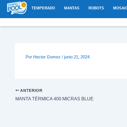
Ir
ABRIR TEMPERADO
ABRIR MANTAS
ABRIR R
TEMPERADO
MANTAS
ROBOTS
MOSAI
al
contenido
Por
Hector Gomez
/
junio 21, 2024
ANTERIOR
MANTA TÉRMICA 400 MICRAS BLUE