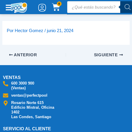
Ir
Búsqueda
CARRITO
0
de
al
productos
contenido
Por
Hector Gomez
/
junio 21, 2024
ANTERIOR
SIGUIENTE
VENTAS
600 3000 900
(Ventas)
ventas@perfectpool
Rosario Norte 615
Edificio Mistral, Oficina
1402
Las Condes, Santiago
SERVICIO AL CLIENTE