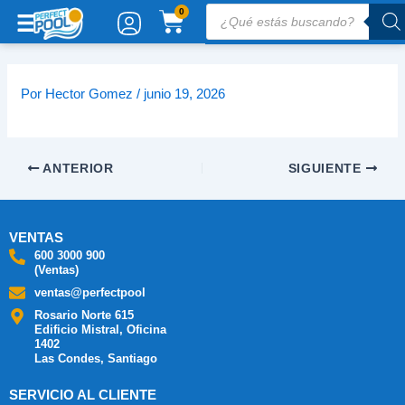
Ir
Búsqueda
CARRITO
0
de
al
productos
contenido
Por
Hector Gomez
/
junio 19, 2026
ANTERIOR
SIGUIENTE
VENTAS
600 3000 900
(Ventas)
ventas@perfectpool
Rosario Norte 615
Edificio Mistral, Oficina
1402
Las Condes, Santiago
SERVICIO AL CLIENTE