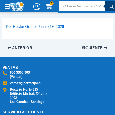
Ir
Búsqueda
CARRITO
0
de
al
productos
contenido
Por
Hector Gomez
/
junio 19, 2026
ANTERIOR
SIGUIENTE
VENTAS
600 3000 900
(Ventas)
ventas@perfectpool
Rosario Norte 615
Edificio Mistral, Oficina
1402
Las Condes, Santiago
SERVICIO AL CLIENTE