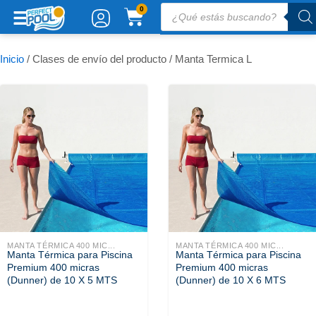
Ir
Búsqueda
CARRITO
0
de
al
productos
contenido
Inicio
/ Clases de envío del producto / Manta Termica L
MANTA TÉRMICA 400 MIC...
MANTA TÉRMICA 400 MIC...
Manta Térmica para Piscina
Manta Térmica para Piscina
Premium 400 micras
Premium 400 micras
(Dunner) de 10 X 5 MTS
(Dunner) de 10 X 6 MTS