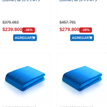
(Dunner) de 10 X 5 MTS
(Dunner) de 10 X 6 MTS
$
375.063
$
457.791
$
239.800
$
279.800
-36%
-39%
AGREGAR
AGREGAR