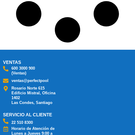
VENTAS
600 3000 900
(Ventas)
ventas@perfectpool
Rosario Norte 615
Edificio Mistral, Oficina
1402
Las Condes, Santiago
SERVICIO AL CLIENTE
22 510 8300
Horario de Atención de
Lunes a Jueves 9:00 a