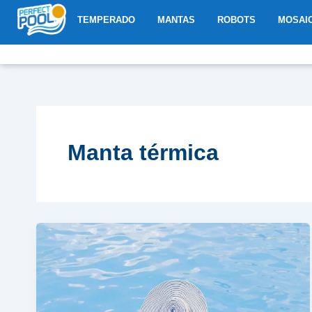
Ir
ABRIR TEMPERADO
ABRIR MANTAS
ABRIR R
TEMPERADO
MANTAS
ROBOTS
MOSAI
al
contenido
Manta térmica