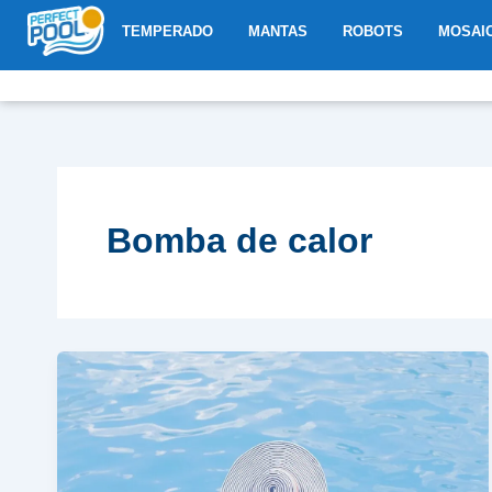
Ir
ABRIR TEMPERADO
ABRIR MANTAS
ABRIR R
TEMPERADO
MANTAS
ROBOTS
MOSAI
al
contenido
Bomba de calor