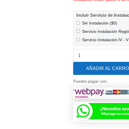
Reja
Incluir Servicio de Instala
para
Sin Instalación (
$
0
)
Piscina
Modular
Servicio Instalación Regi
Ajustable
Servicio Instalación IV - V
1.2
x
3.6
metros
cantidad
AÑADIR AL CARRO
Puedes pagar con: