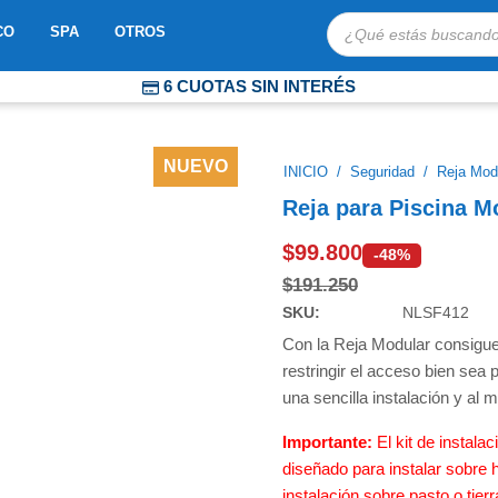
Búsqueda
OBOTS
ABRIR MOSAICO
ABRIR SPA
ABRIR OTROS
CO
SPA
OTROS
de
productos
6 CUOTAS SIN INTERÉS
COMPRA PROTEGIDA
ENVÍOS EXPRESS A TODO CHILE
NUEVO
INICIO
/
Seguridad
/
Reja Mod
Reja para Piscina Mo
$
99.800
-48%
$
191.250
SKU:
NLSF412
Con la Reja Modular consigue
restringir el acceso bien sea
una sencilla instalación y al m
Importante:
El kit de instala
diseñado para instalar sobre 
instalación sobre pasto o tie