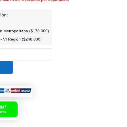
ción:
ón Metropolitana (
$
178.000
)
 - VI Región (
$
248.000
)