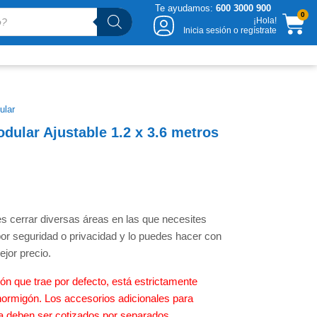
Te ayudamos:
600 3000 900
CA
0
¡Hola!
Inicia sesión o regístrate
ular
dular Ajustable 1.2 x 3.6 metros
s cerrar diversas áreas en las que necesites
 por seguridad o privacidad y lo puedes hacer con
ejor precio.
ción que trae por defecto, está estrictamente
hormigón. Los accesorios adicionales para
rra deben ser cotizados por separados.