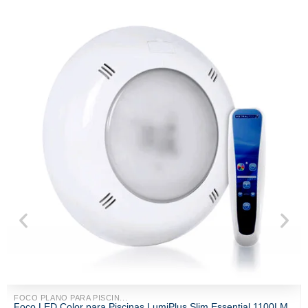
FOCO PLANO PARA PISCIN...
Foco LED Color para Piscinas LumiPlus Slim Essential 1100LM