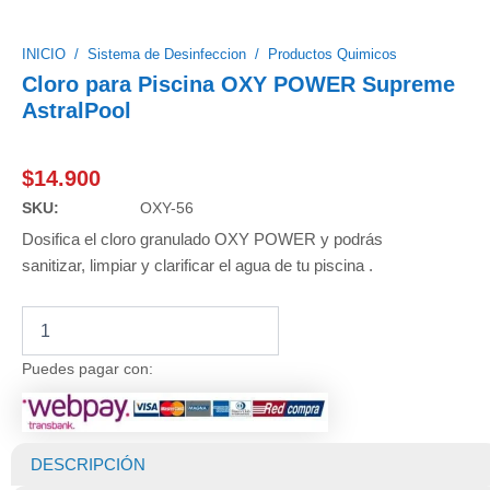
INICIO
/
Sistema de Desinfeccion
/
Productos Quimicos
Cloro para Piscina OXY POWER Supreme
AstralPool
$
14.900
SKU:
OXY-56
Dosifica el cloro granulado OXY POWER y podrás
sanitizar, limpiar y clarificar el agua de tu piscina .
Cloro
para
Piscina
Puedes pagar con:
OXY
POWER
Supreme
AstralPool
DESCRIPCIÓN
cantidad