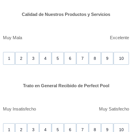
Calidad de Nuestros Productos y Servicios
Muy Mala
Excelente
1
2
3
4
5
6
7
8
9
10
Trato en General Recibido de Perfect Pool
Muy Insatisfecho
Muy Satisfecho
1
2
3
4
5
6
7
8
9
10