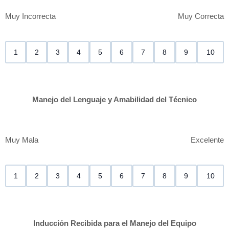
Muy Incorrecta
Muy Correcta
1
2
3
4
5
6
7
8
9
10
Manejo del Lenguaje y Amabilidad del Técnico
Muy Mala
Excelente
1
2
3
4
5
6
7
8
9
10
Inducción Recibida para el Manejo del Equipo