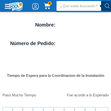
Ir
Búsqueda
CARRITO
0
de
al
productos
contenido
Nombre:
Número de Pedido:
Tiempo de Espera para la Coordinacion de la Instalación
Pasó Mucho Tiempo
Fue acorde a lo Esperado