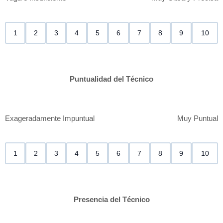
1
2
3
4
5
6
7
8
9
10
Puntualidad del Técnico
Exageradamente Impuntual
Muy Puntual
1
2
3
4
5
6
7
8
9
10
Presencia del Técnico