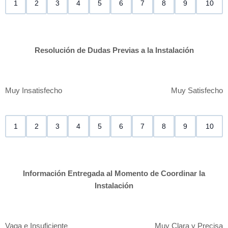
1
2
3
4
5
6
7
8
9
10
Resolución de Dudas Previas a la Instalación
Muy Insatisfecho
Muy Satisfecho
1
2
3
4
5
6
7
8
9
10
Información Entregada al Momento de Coordinar la
Instalación
Vaga e Insuficiente
Muy Clara y Precisa