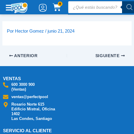
Ir
Búsqueda
CARRITO
0
de
al
productos
contenido
Por
Hector Gomez
/
junio 21, 2024
ANTERIOR
SIGUIENTE
VENTAS
600 3000 900
(Ventas)
ventas@perfectpool
Rosario Norte 615
Edificio Mistral, Oficina
1402
Las Condes, Santiago
SERVICIO AL CLIENTE