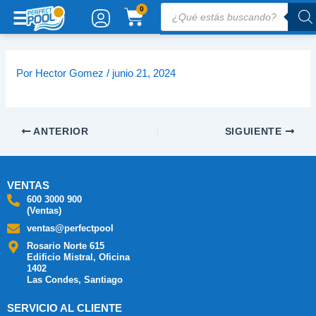
Ir
Búsqueda
CARRITO
0
de
al
productos
contenido
Por
Hector Gomez
/
junio 21, 2024
ANTERIOR
SIGUIENTE
VENTAS
600 3000 900
(Ventas)
ventas@perfectpool
Rosario Norte 615
Edificio Mistral, Oficina
1402
Las Condes, Santiago
SERVICIO AL CLIENTE