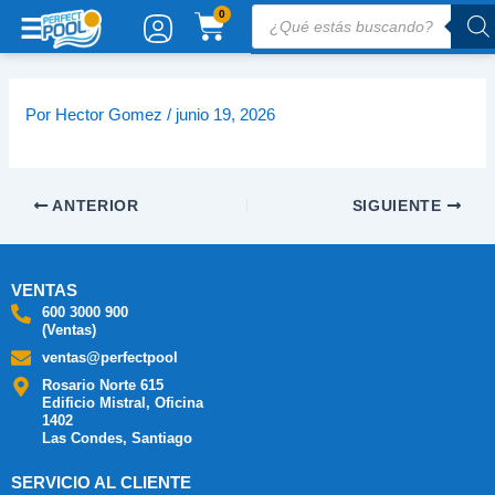
Ir
Búsqueda
CARRITO
0
de
al
productos
contenido
Por
Hector Gomez
/
junio 19, 2026
ANTERIOR
SIGUIENTE
VENTAS
600 3000 900
(Ventas)
ventas@perfectpool
Rosario Norte 615
Edificio Mistral, Oficina
1402
Las Condes, Santiago
SERVICIO AL CLIENTE