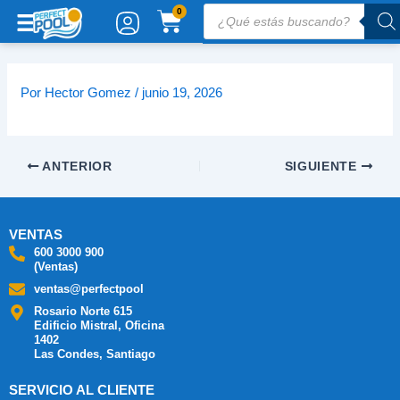
Ir
Búsqueda
CARRITO
0
de
al
productos
contenido
Por
Hector Gomez
/
junio 19, 2026
ANTERIOR
SIGUIENTE
VENTAS
600 3000 900
(Ventas)
ventas@perfectpool
Rosario Norte 615
Edificio Mistral, Oficina
1402
Las Condes, Santiago
SERVICIO AL CLIENTE