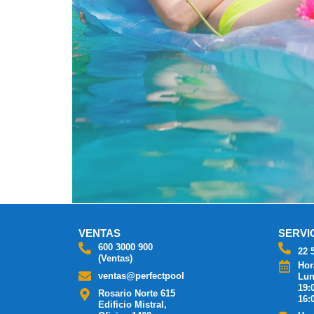
VENTAS
SERVI
600 3000 900
22 
(Ventas)
Hor
ventas@perfectpool
Lun
19:
Rosario Norte 615
16:
Edificio Mistral,