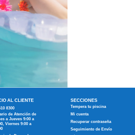
CIO AL CLIENTE
SECCIONES
Tempera tu piscina
510 8300
ario de Atención de
Mi cuenta
es a Jueves 9:00 a
Recuperar contraseña
00, Viernes 9:00 a
00
Seguimiento de Envío